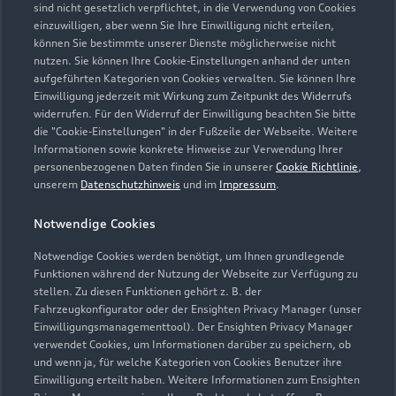
Geschlossen
,
öffnet am
Freitag 07:00
sind nicht gesetzlich verpflichtet, in die Verwendung von Cookies
einzuwilligen, aber wenn Sie Ihre Einwilligung nicht erteilen,
können Sie bestimmte unserer Dienste möglicherweise nicht
Teile- & Zubehörverkauf
nutzen. Sie können Ihre Cookie-Einstellungen anhand der unten
Geschlossen
,
öffnet am
Freitag 07:00
aufgeführten Kategorien von Cookies verwalten. Sie können Ihre
Einwilligung jederzeit mit Wirkung zum Zeitpunkt des Widerrufs
widerrufen. Für den Widerruf der Einwilligung beachten Sie bitte
Schautag
die "Cookie-Einstellungen" in der Fußzeile der Webseite. Weitere
Geschlossen
,
öffnet am
Sonntag 11:00
Informationen sowie konkrete Hinweise zur Verwendung Ihrer
personenbezogenen Daten finden Sie in unserer
Cookie Richtlinie
,
unserem
Datenschutzhinweis
und im
Impressum
.
Waschanlage
Geschlossen
,
öffnet am
Freitag 08:00
Notwendige Cookies
Notwendige Cookies werden benötigt, um Ihnen grundlegende
Abschlepp- & Notdienst
Funktionen während der Nutzung der Webseite zur Verfügung zu
Geschlossen
,
öffnet am
Samstag 00:00
stellen. Zu diesen Funktionen gehört z. B. der
Fahrzeugkonfigurator oder der Ensighten Privacy Manager (unser
Einwilligungsmanagementtool). Der Ensighten Privacy Manager
Bitte beachten Sie, dass außerhalb der gesetzlichen
verwendet Cookies, um Informationen darüber zu speichern, ob
Öffnungszeiten keine Beratung, kein Verkauf und keine
und wenn ja, für welche Kategorien von Cookies Benutzer ihre
Einwilligung erteilt haben. Weitere Informationen zum Ensighten
Probefahrt erfolgen kann.