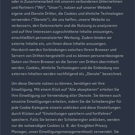
Am Tannenkamp 91
oder in Zusammenarbeit mit unseren verbundenen Unternehmen
und Partnern ("Wir", "Unser"), nutzen auf unserer Website
26316 Varel
eigene und Dienste Dritter, die Cookies und ähnliche Technologien
verwenden ("Dienste"), die uns helfen, unsere Website zu
04451 91100
verbessern, den Datenverkehr und die Nutzung zu analysieren
und auf Ihre Interessen zugeschnittene Inhalte anzuzeigen,
einschließlich personalisierter Werbung. Zudem binden wir
info@am-tannenkamp.de
externe Inhalte ein, um Ihnen diese Inhalte anzuzeigen.
Hierdurch werden Verbindungen zwischen Ihrem Browser und
Kontaktdaten herunterladen
Servern von Dritten hergestellt und es können personenbezogene
Daten von Ihrem Browser an die Server von Dritten übermittelt
werden. Cookies, ähnliche Technologien und die Einbindung von
externen Inhalten werden nachfolgend als „Dienste“ bezeichnet.
Öffnungszeiten
Um diese Dienste nutzen zu können, benötigen wir Ihre
Einwilligung. Mit einem Klick auf "Alle akzeptieren" erteilen Sie
Ihre Einwilligung zur Verwendung aller Dienste. Sie können auch
einzelne Einwilligungen erteilen, indem Sie die Schieberegler für
Verkauf
jede Cookie-Kategorie einzeln anklicken und diese Einstellungen
Geschlossen
,
öffnet am
Freitag 08:00
durch Klicken auf "Einstellungen speichern und fortfahren"
speichern. Falls Sie keinen der Schieberegler anklicken, werden
nur die notwendigen Cookies (z. B. der Ensighten Privacy
Service
Manager, unser Einwilligungsmanagementtool) verwendet. Sie